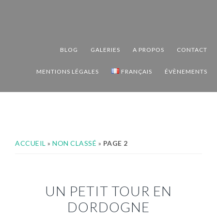
Passer
Passer
Passer
à
au
au
la
contenu
pied
navigation
principal
de
BLOG
GALERIES
A PROPOS
CONTACT
principale
page
MENTIONS LÉGALES
FRANÇAIS
ÉVÈNEMENTS
ACCUEIL
»
NON CLASSÉ
»
PAGE 2
UN PETIT TOUR EN
DORDOGNE