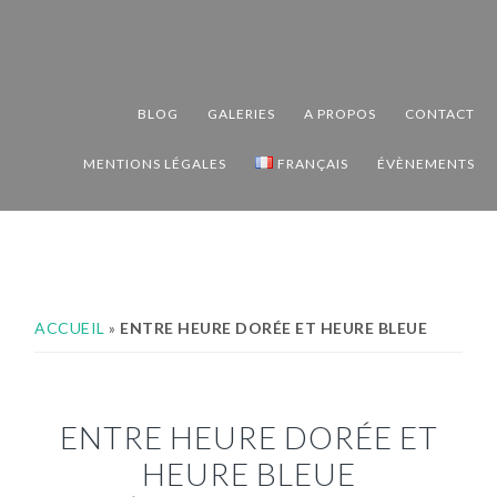
Passer
Passer
Passer
à
au
au
la
contenu
pied
navigation
principal
de
BLOG
GALERIES
A PROPOS
CONTACT
principale
page
MENTIONS LÉGALES
FRANÇAIS
ÉVÈNEMENTS
ACCUEIL
»
ENTRE HEURE DORÉE ET HEURE BLEUE
ENTRE HEURE DORÉE ET
HEURE BLEUE