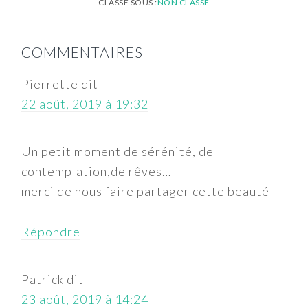
CLASSÉ SOUS :
NON CLASSÉ
INTERACTIONS
COMMENTAIRES
DU
LECTEUR
Pierrette
dit
22 août, 2019 à 19:32
Un petit moment de sérénité, de
contemplation,de rêves…
merci de nous faire partager cette beauté
Répondre
Patrick
dit
23 août, 2019 à 14:24