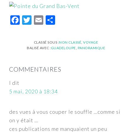
Facebook
Twitter
Email
Partager
CLASSÉ SOUS :
NON CLASSÉ
,
VOYAGE
BALISÉ AVEC :
GUADELOUPE
,
PANORAMIQUE
INTERACTIONS
COMMENTAIRES
DU
LECTEUR
l
dit
5 mai, 2020 à 18:34
des vues à vous couper le souffle …comme si
on y était …
ces publications me manquaient un peu