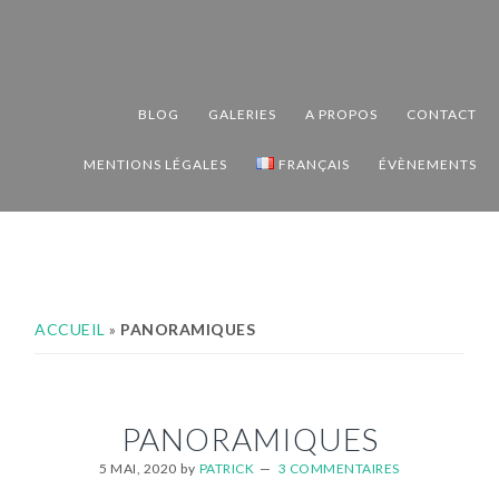
Passer
Passer
Passer
à
au
au
la
contenu
pied
navigation
principal
de
BLOG
GALERIES
A PROPOS
CONTACT
principale
page
MENTIONS LÉGALES
FRANÇAIS
ÉVÈNEMENTS
ACCUEIL
»
PANORAMIQUES
PANORAMIQUES
5 MAI, 2020
by
PATRICK
3 COMMENTAIRES