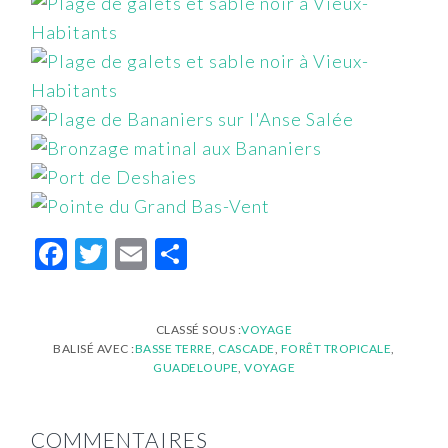
Facebook
Twitter
Email
Partager
CLASSÉ SOUS :
VOYAGE
BALISÉ AVEC :
BASSE TERRE
,
CASCADE
,
FORÊT TROPICALE
,
GUADELOUPE
,
VOYAGE
INTERACTIONS
COMMENTAIRES
DU