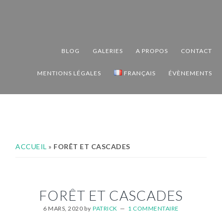
Passer
Passer
Passer
à
au
au
la
contenu
pied
navigation
principal
de
BLOG
GALERIES
A PROPOS
CONTACT
principale
page
MENTIONS LÉGALES
FRANÇAIS
ÉVÈNEMENTS
ACCUEIL
»
FORÊT ET CASCADES
FORÊT ET CASCADES
6 MARS, 2020
by
PATRICK
1 COMMENTAIRE