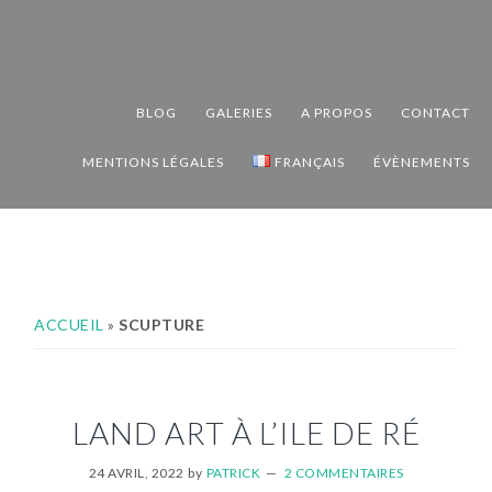
Passer
Passer
Passer
à
au
au
la
contenu
pied
navigation
principal
de
BLOG
GALERIES
A PROPOS
CONTACT
principale
page
MENTIONS LÉGALES
FRANÇAIS
ÉVÈNEMENTS
ACCUEIL
»
SCUPTURE
LAND ART À L’ILE DE RÉ
24 AVRIL, 2022
by
PATRICK
2 COMMENTAIRES