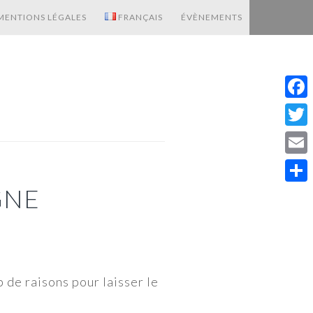
MENTIONS LÉGALES
FRANÇAIS
ÉVÈNEMENTS
Fac
Twit
Emai
GNE
Part
 de raisons pour laisser le