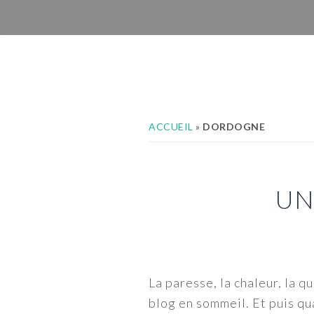
Passer
Passer
Passer
à
au
au
la
contenu
pied
navigation
principal
de
principale
page
ACCUEIL
»
DORDOGNE
UN
La paresse, la chaleur, la 
blog en sommeil. Et puis qu