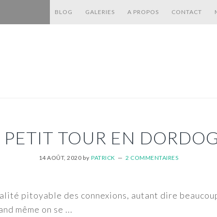
BLOG
GALERIES
A PROPOS
CONTACT
 PETIT TOUR EN DORDO
14 AOÛT, 2020
by
PATRICK
2 COMMENTAIRES
qualité pitoyable des connexions, autant dire beaucoup
and même on se ...