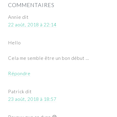
COMMENTAIRES
DU
LECTEUR
Annie
dit
22 août, 2018 à 22:14
Hello
Cela me semble être un bon début …
Répondre
Patrick
dit
23 août, 2018 à 18:57
Pourvu que ça dure 😉