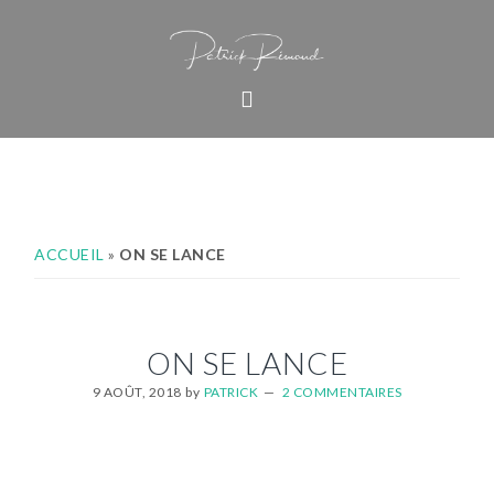
Passer
Passer
Passer
à
au
au
la
contenu
pied
navigation
principal
de
principale
page
ACCUEIL
»
ON SE LANCE
ON SE LANCE
9 AOÛT, 2018
by
PATRICK
2 COMMENTAIRES