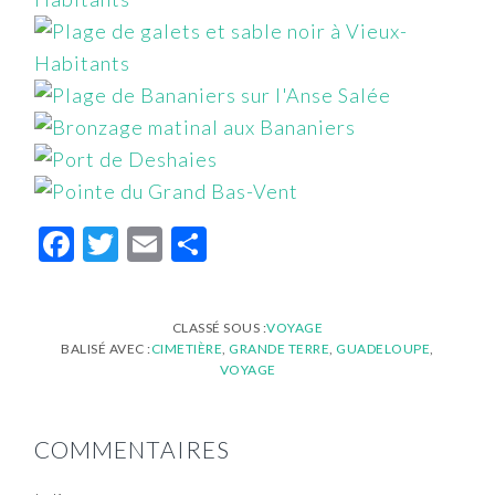
Facebook
Twitter
Email
Partager
CLASSÉ SOUS :
VOYAGE
BALISÉ AVEC :
CIMETIÈRE
,
GRANDE TERRE
,
GUADELOUPE
,
VOYAGE
INTERACTIONS
COMMENTAIRES
DU
LECTEUR