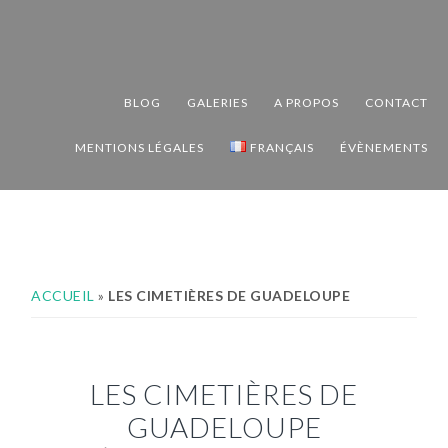
Passer
Passer
Passer
à
au
au
la
contenu
pied
navigation
principal
de
BLOG
GALERIES
A PROPOS
CONTACT
principale
page
MENTIONS LÉGALES
FRANÇAIS
ÉVÈNEMENTS
ACCUEIL
»
LES CIMETIÈRES DE GUADELOUPE
LES CIMETIÈRES DE
GUADELOUPE