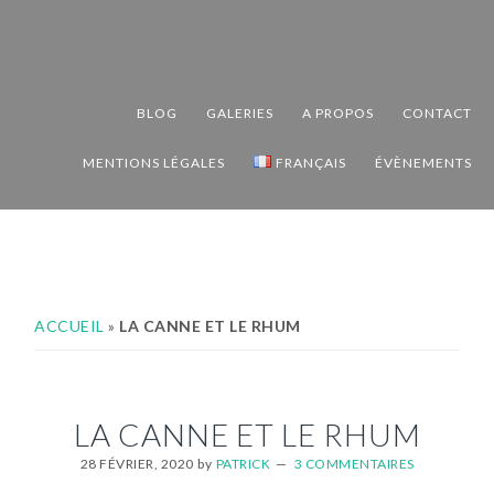
Passer
Passer
Passer
à
au
au
la
contenu
pied
navigation
principal
de
BLOG
GALERIES
A PROPOS
CONTACT
principale
page
MENTIONS LÉGALES
FRANÇAIS
ÉVÈNEMENTS
ACCUEIL
»
LA CANNE ET LE RHUM
LA CANNE ET LE RHUM
28 FÉVRIER, 2020
by
PATRICK
3 COMMENTAIRES