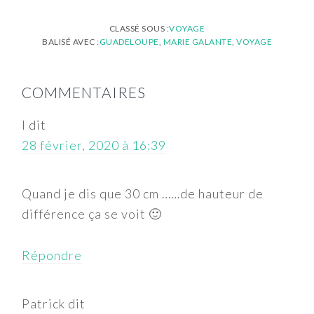
CLASSÉ SOUS :
VOYAGE
BALISÉ AVEC :
GUADELOUPE
,
MARIE GALANTE
,
VOYAGE
INTERACTIONS
COMMENTAIRES
DU
LECTEUR
l
dit
28 février, 2020 à 16:39
Quand je dis que 30 cm ……de hauteur de
différence ça se voit 🙂
Répondre
Patrick
dit