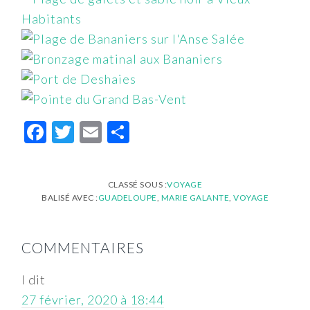
Facebook
Twitter
Email
Partager
CLASSÉ SOUS :
VOYAGE
BALISÉ AVEC :
GUADELOUPE
,
MARIE GALANTE
,
VOYAGE
INTERACTIONS
COMMENTAIRES
DU
LECTEUR
l
dit
27 février, 2020 à 18:44