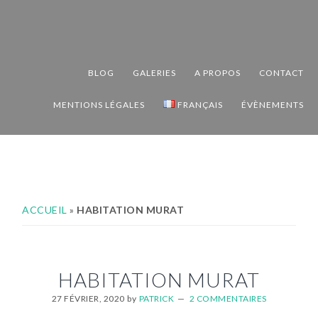
Passer
Passer
Passer
à
au
au
la
contenu
pied
navigation
principal
de
BLOG
GALERIES
A PROPOS
CONTACT
principale
page
MENTIONS LÉGALES
FRANÇAIS
ÉVÈNEMENTS
ACCUEIL
»
HABITATION MURAT
HABITATION MURAT
27 FÉVRIER, 2020
by
PATRICK
2 COMMENTAIRES