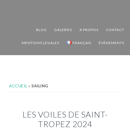
Passer
Passer
Passer
à
au
au
la
contenu
pied
navigation
principal
de
BLOG
GALERIES
A PROPOS
CONTACT
principale
page
MENTIONS LÉGALES
FRANÇAIS
ÉVÈNEMENTS
ACCUEIL
»
SAILING
LES VOILES DE SAINT-
TROPEZ 2024