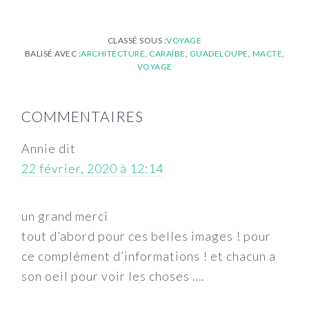
CLASSÉ SOUS :
VOYAGE
BALISÉ AVEC :
ARCHITECTURE
,
CARAÏBE
,
GUADELOUPE
,
MACTE
,
VOYAGE
INTERACTIONS
COMMENTAIRES
DU
LECTEUR
Annie
dit
22 février, 2020 à 12:14
un grand merci
tout d’abord pour ces belles images ! pour
ce complément d’informations ! et chacun a
son oeil pour voir les choses ….