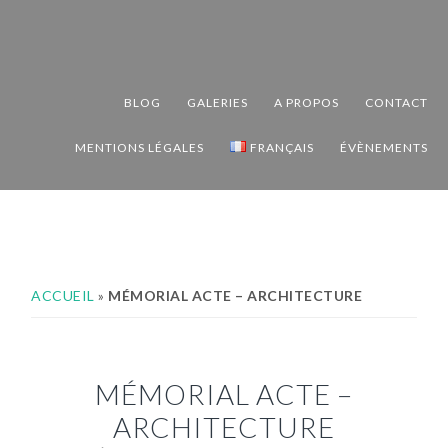
Passer
Passer
Passer
à
au
au
la
contenu
pied
navigation
principal
de
BLOG
GALERIES
A PROPOS
CONTACT
principale
page
MENTIONS LÉGALES
FRANÇAIS
ÉVÈNEMENTS
ACCUEIL
»
MÉMORIAL ACTE – ARCHITECTURE
MÉMORIAL ACTE –
ARCHITECTURE