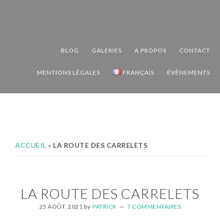
Passer
Passer
Passer
à
au
au
la
contenu
pied
navigation
principal
de
BLOG
GALERIES
A PROPOS
CONTACT
principale
page
MENTIONS LÉGALES
FRANÇAIS
ÉVÈNEMENTS
ACCUEIL
»
LA ROUTE DES CARRELETS
LA ROUTE DES CARRELETS
25 AOÛT, 2021
by
PATRICK
7 COMMENTAIRES