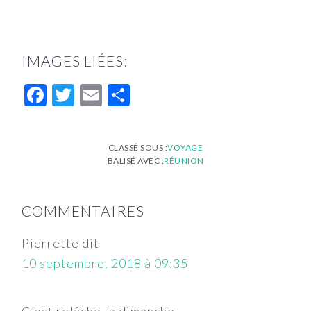
IMAGES LIÉES:
Facebook
Twitter
Email
Partager
CLASSÉ SOUS :
VOYAGE
BALISÉ AVEC :
RÉUNION
INTERACTIONS
COMMENTAIRES
DU
LECTEUR
Pierrette
dit
10 septembre, 2018 à 09:35
C’est relâche le dimanche…