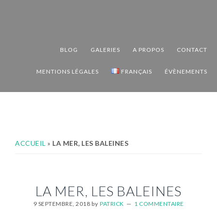
Passer
Passer
Passer
à
au
au
la
contenu
pied
navigation
principal
de
BLOG
GALERIES
A PROPOS
CONTACT
principale
page
MENTIONS LÉGALES
FRANÇAIS
ÉVÈNEMENTS
ACCUEIL
»
LA MER, LES BALEINES
LA MER, LES BALEINES
9 SEPTEMBRE, 2018
by
PATRICK
1 COMMENTAIRE