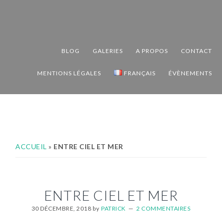
Passer
Passer
Passer
à
au
au
la
contenu
pied
navigation
principal
de
BLOG
GALERIES
A PROPOS
CONTACT
principale
page
MENTIONS LÉGALES
FRANÇAIS
ÉVÈNEMENTS
ACCUEIL
»
ENTRE CIEL ET MER
ENTRE CIEL ET MER
30 DÉCEMBRE, 2018
by
PATRICK
2 COMMENTAIRES