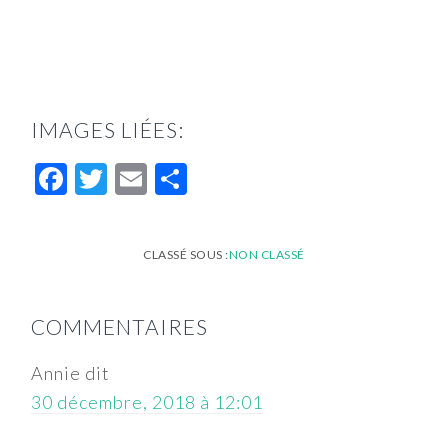
IMAGES LIÉES:
Facebook
Twitter
Email
Partager
CLASSÉ SOUS :
NON CLASSÉ
INTERACTIONS
COMMENTAIRES
DU
LECTEUR
Annie
dit
30 décembre, 2018 à 12:01