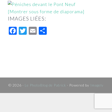
[Montrer sous forme de diaporama]
IMAGES LIÉES:
Facebook
Twitter
Email
Partager
© 2026 ·
Le PhotoBlog de Patrick
· Powered by
Imagely