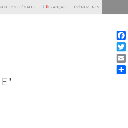
MENTIONS LÉGALES
FRANÇAIS
ÉVÈNEMENTS
Fac
Twit
Emai
E"
Part