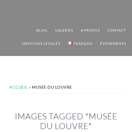
Passer
Passer
Passer
à
au
au
la
contenu
pied
navigation
principal
de
BLOG
GALERIES
A PROPOS
CONTACT
principale
page
MENTIONS LÉGALES
FRANÇAIS
ÉVÈNEMENTS
ACCUEIL
»
MUSÉE DU LOUVRE
IMAGES TAGGED "MUSÉE
DU LOUVRE"