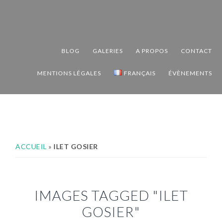
Passer
Passer
Passer
à
au
au
la
contenu
pied
navigation
principal
de
BLOG
GALERIES
A PROPOS
CONTACT
principale
page
MENTIONS LÉGALES
FRANÇAIS
ÉVÈNEMENTS
ACCUEIL
»
ILET GOSIER
IMAGES TAGGED "ILET
GOSIER"