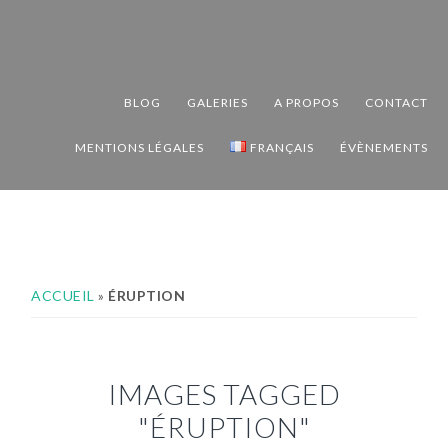
Passer
Passer
Passer
à
au
au
la
contenu
pied
navigation
principal
de
BLOG
GALERIES
A PROPOS
CONTACT
principale
page
MENTIONS LÉGALES
FRANÇAIS
ÉVÈNEMENTS
ACCUEIL
»
ÉRUPTION
IMAGES TAGGED
"ÉRUPTION"