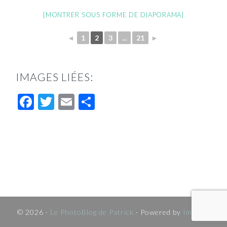
[MONTRER SOUS FORME DE DIAPORAMA]
◄
1
2
3
...
21
►
IMAGES LIÉES:
Facebook
Twitter
Email
Partager
© 2026 ·
Le PhotoBlog de Patrick
· Powered by
Imagely