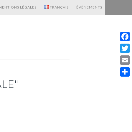
MENTIONS LÉGALES
FRANÇAIS
ÉVÈNEMENTS
Fac
Twit
Emai
LE"
Part