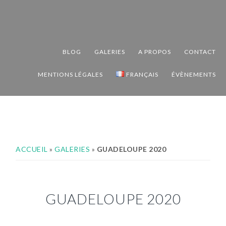
Passer
Passer
Passer
à
au
au
la
contenu
pied
navigation
principal
de
BLOG
GALERIES
A PROPOS
CONTACT
principale
page
MENTIONS LÉGALES
FRANÇAIS
ÉVÈNEMENTS
ACCUEIL
»
GALERIES
»
GUADELOUPE 2020
GUADELOUPE 2020